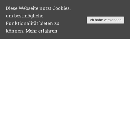
Diese Webseite nutzt Cookies,
um bestmögliche
Ich habe verstanden
Funktionalität bieten zu
0162 9669317
info@sonne-vilsingen.de
können.
Mehr erfahren
Skip
to
content